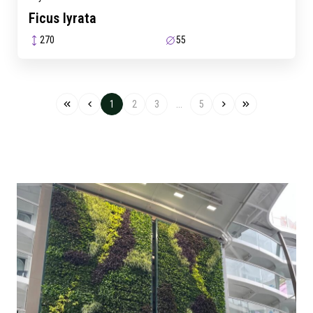
Ficus lyrata
270
55
1
2
3
...
5