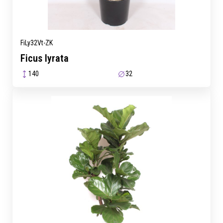
FiLy32Vt-ZK
Ficus lyrata
140
32