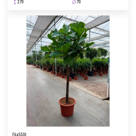
270
70
FiLy55St