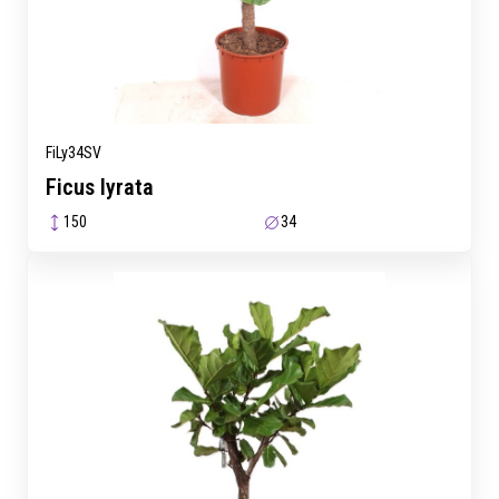
FiLy34SV
Ficus lyrata
150
34