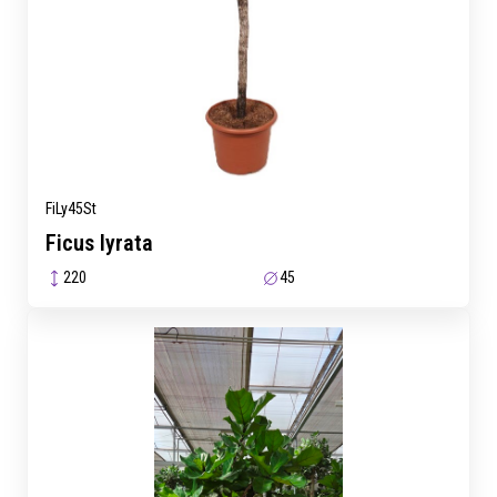
FiLy45St
Ficus lyrata
220
45