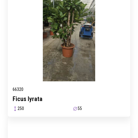
66320
Ficus lyrata
250
55