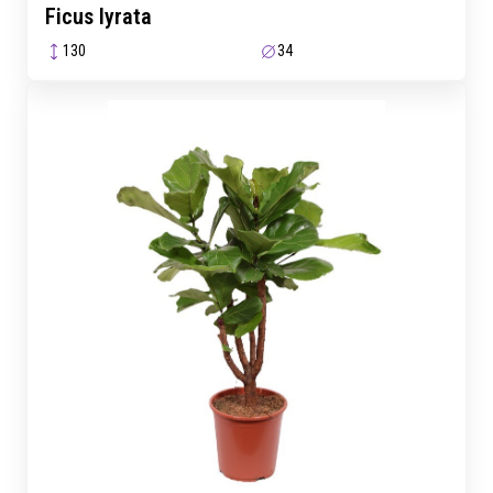
Ficus lyrata
130
34