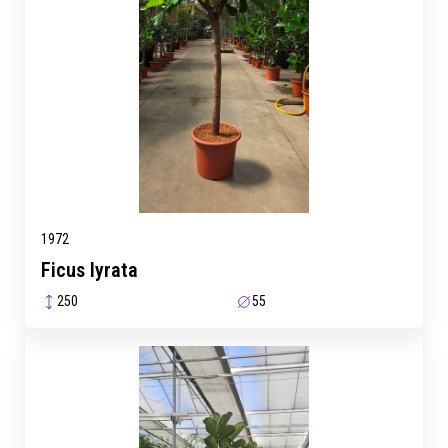
1972
Ficus lyrata
250
55