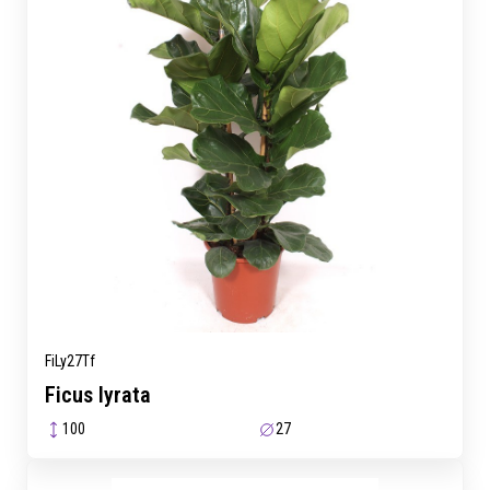
FiLy27Tf
Ficus lyrata
100
27