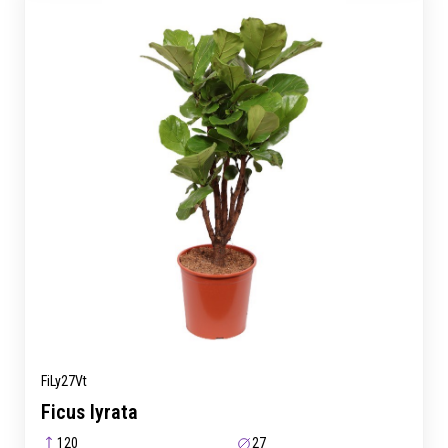
FiLy27Vt
Ficus lyrata
120
27