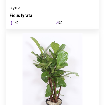
FiLy30Vt
Ficus lyrata
140
30