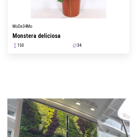
MoDe34Mo
Monstera deliciosa
150
34