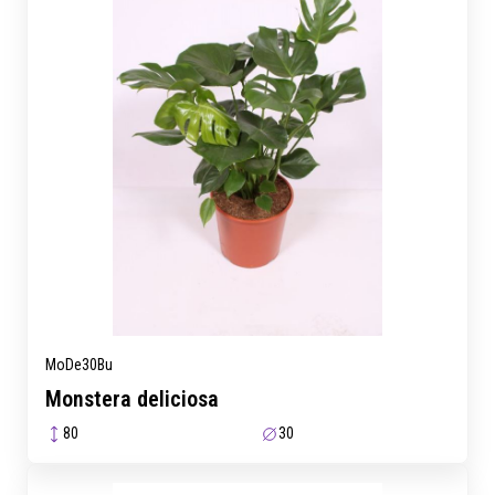
MoDe30Bu
Monstera deliciosa
80
30