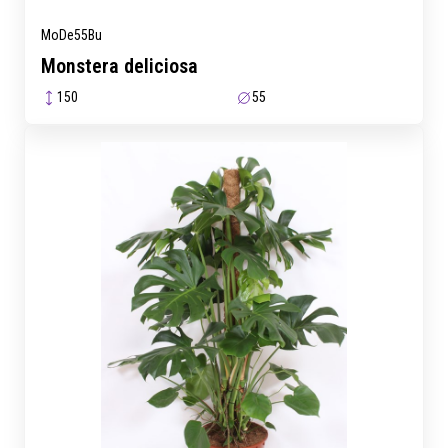
MoDe55Bu
Monstera deliciosa
150
55