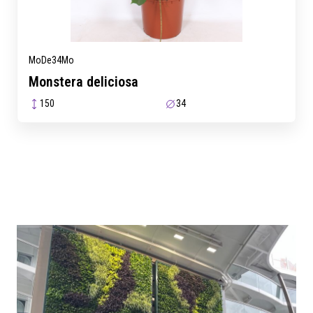
MoDe34Mo
Monstera deliciosa
150
34