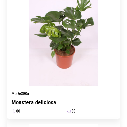
MoDe30Bu
Monstera deliciosa
80
30