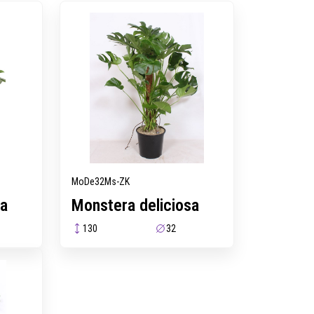
MoDe32Ms-ZK
sa
Monstera deliciosa
130
32