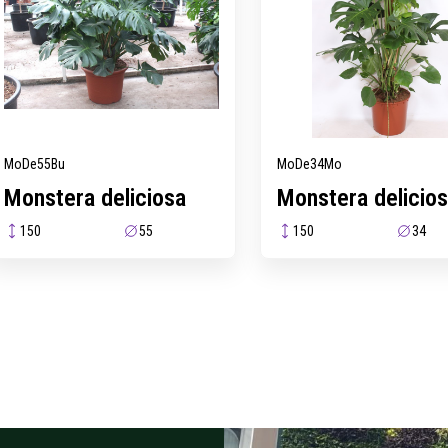
MoDe55Bu
MoDe34Mo
Monstera deliciosa
Monstera delicio
150
55
150
34