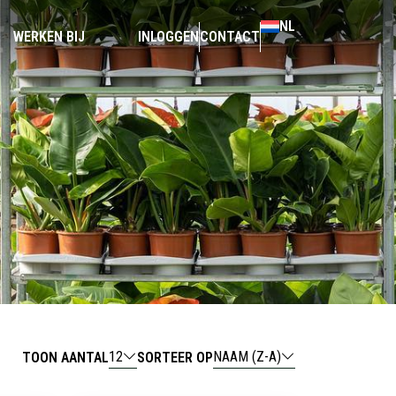
NL
WERKEN BIJ
INLOGGEN
CONTACT
12
NAAM (Z-A)
TOON AANTAL
SORTEER OP