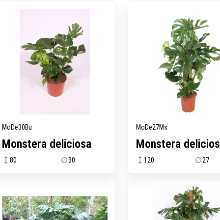
MoDe30Bu
MoDe27Ms
Monstera deliciosa
Monstera delicio
80
30
120
27