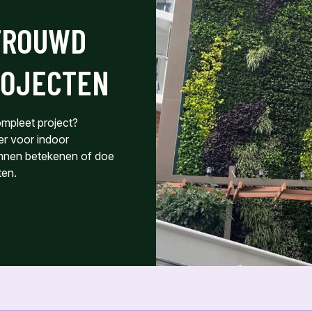
TROUWD
ROJECTEN
ompleet project?
er voor indoor
kunnen betekenen of doe
ten.