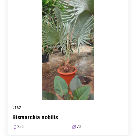
2162
Bismarckia nobilis
250
70