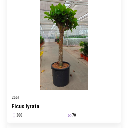
2661
Ficus lyrata
300
70