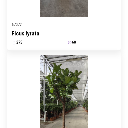
67072
Ficus lyrata
275
60