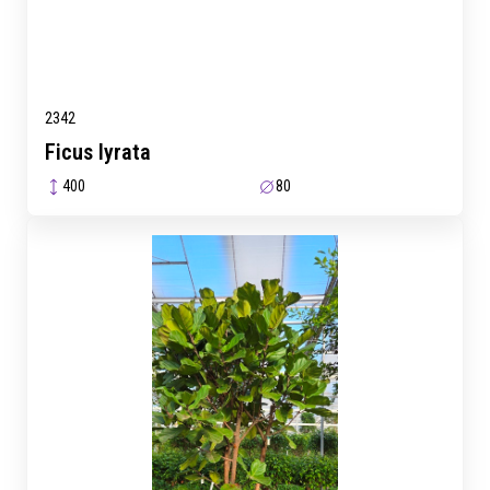
2342
Ficus lyrata
400
80