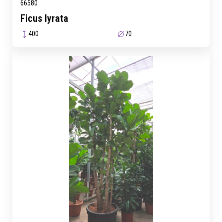
66580
Ficus lyrata
400
70