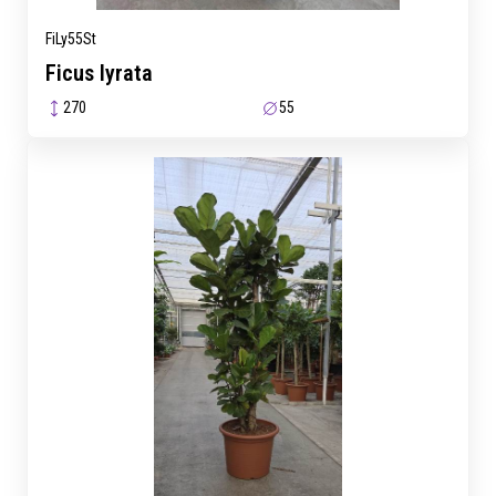
FiLy55St
Ficus lyrata
270
55