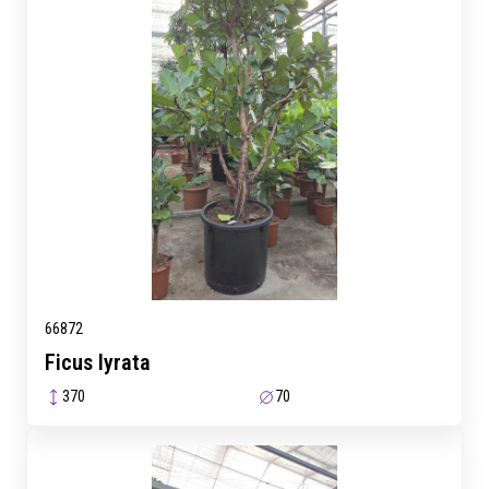
66872
Ficus lyrata
370
70