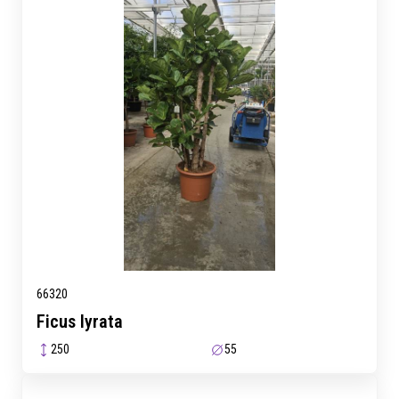
66320
Ficus lyrata
250
55