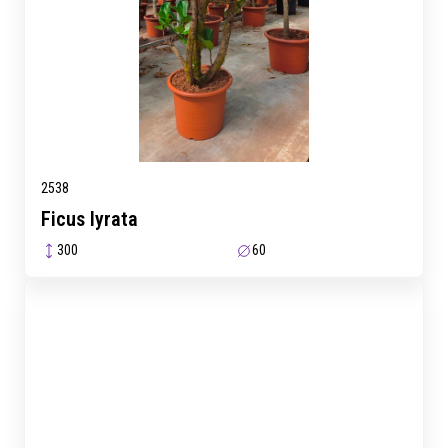
2538
Ficus lyrata
300
60