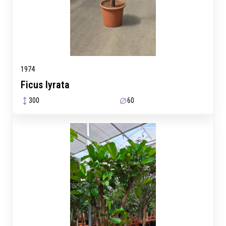
1974
Ficus lyrata
300
60