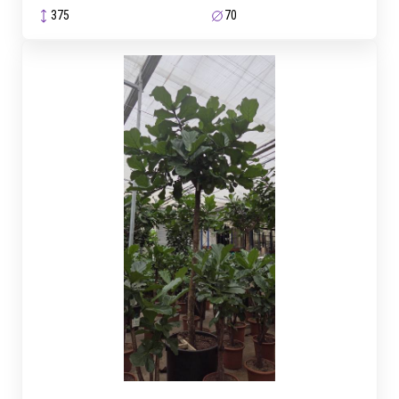
375
70