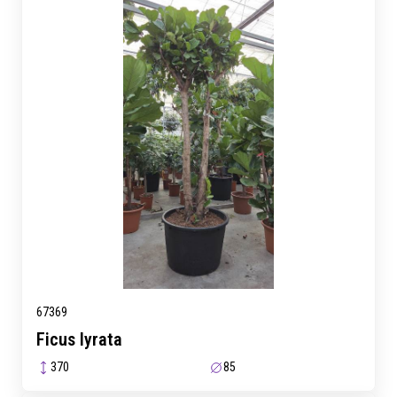
67369
Ficus lyrata
370
85