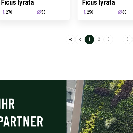
Ficus lyrata
Ficus lyrata
270
55
250
60
1
2
3
...
5
IHR
PARTNER