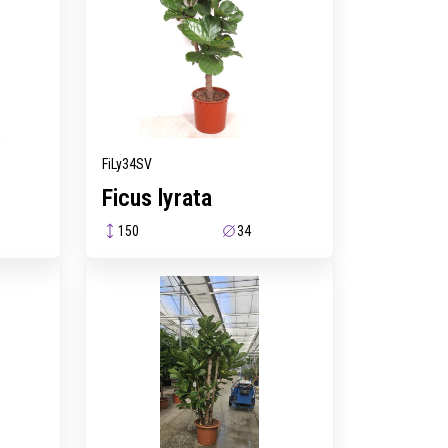
FiLy34SV
Ficus lyrata
150
34