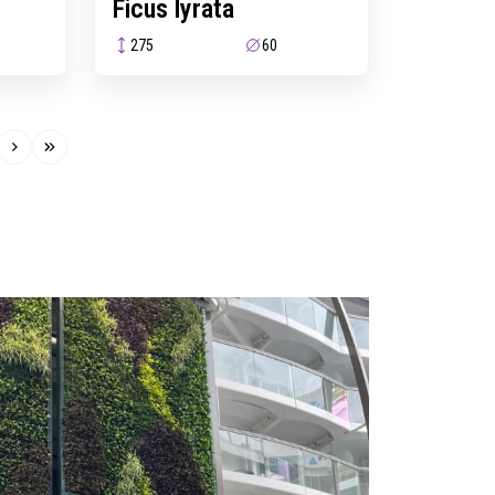
Ficus lyrata
275
60