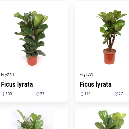
FiLy27Tf
FiLy27Vt
Ficus lyrata
Ficus lyrata
100
27
120
27