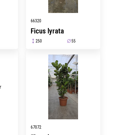
66320
Ficus lyrata
250
55
r
67072