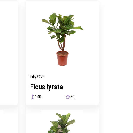
FiLy30Vt
Ficus lyrata
140
30