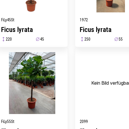
FiLy45St
1972
Ficus lyrata
Ficus lyrata
220
45
250
55
Kein Bild verfügba
FiLy55St
2099