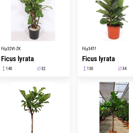
FiLy32Vt-ZK
FiLy34Tf
Ficus lyrata
Ficus lyrata
140
32
130
34