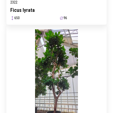
2322
Ficus lyrata
650
96