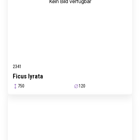
Kein Bild verfügbar
2341
Ficus lyrata
750
120