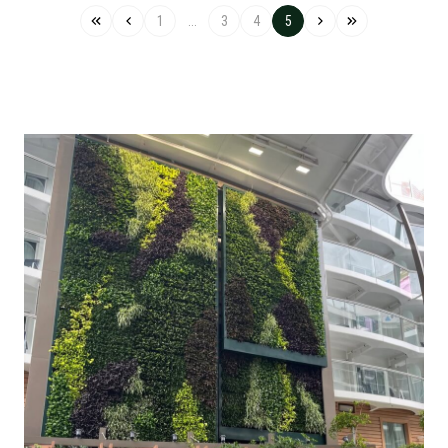
1
...
3
4
5