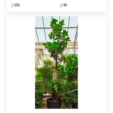
600
96