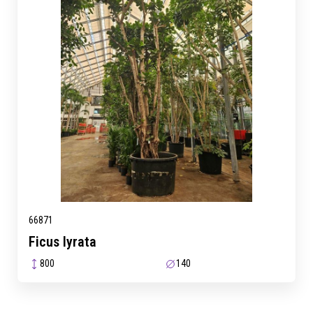
66871
Ficus lyrata
800
140