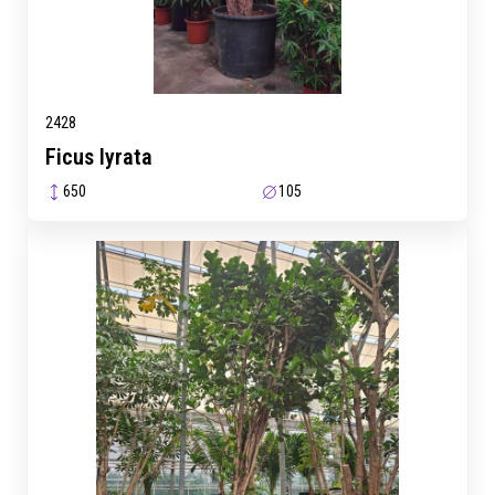
2428
Ficus lyrata
650
105