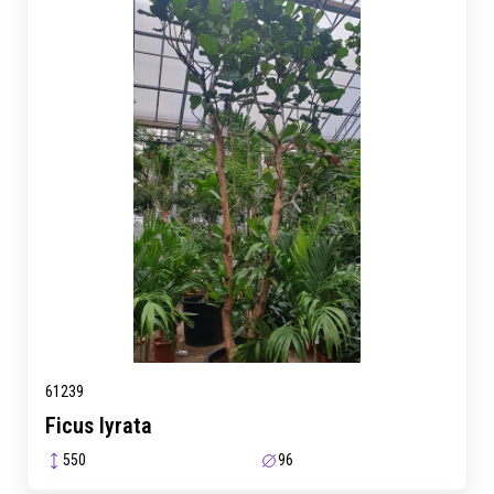
61239
Ficus lyrata
550
96