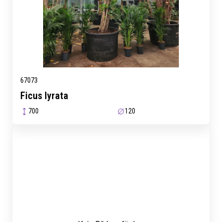
67073
Ficus lyrata
700
120