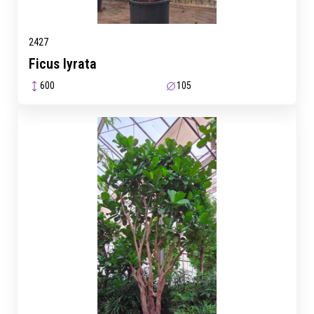
2427
Ficus lyrata
600
105