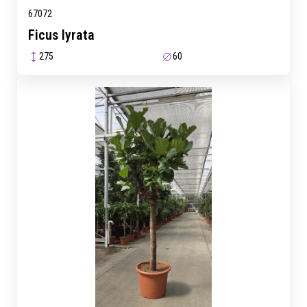
67072
Ficus lyrata
275
60