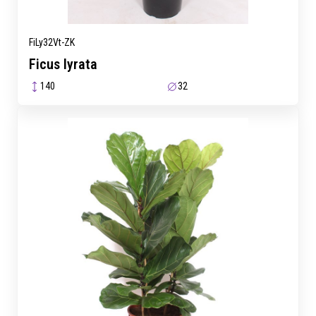
FiLy32Vt-ZK
Ficus lyrata
140
32