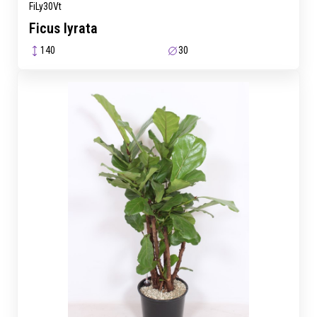
FiLy30Vt
Ficus lyrata
140
30