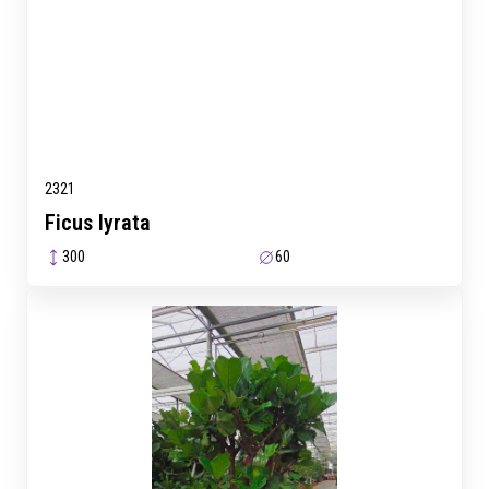
2321
Ficus lyrata
300
60