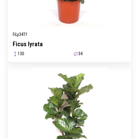
FiLy34Tf
Ficus lyrata
130
34