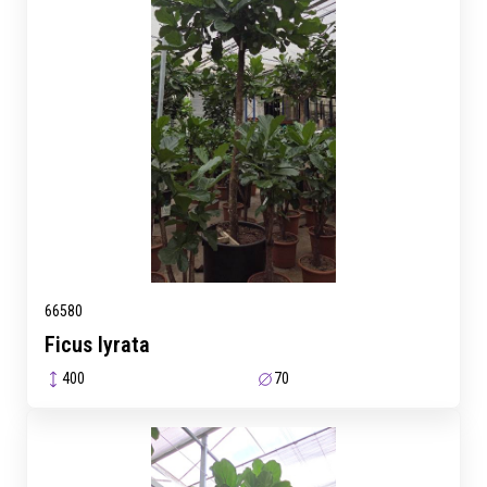
66580
Ficus lyrata
400
70