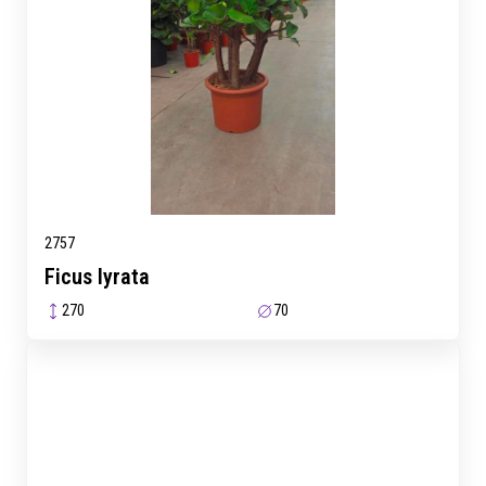
2757
Ficus lyrata
270
70