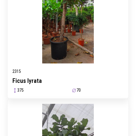
2315
Ficus lyrata
375
70