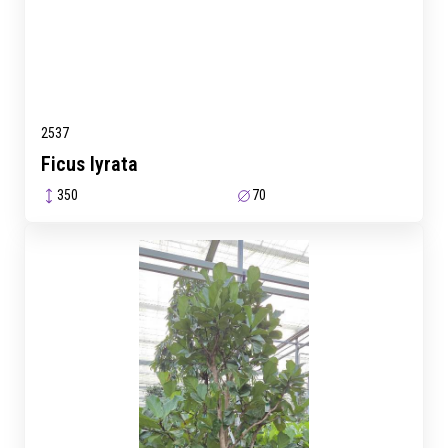
2537
Ficus lyrata
350
70