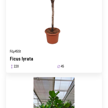
FiLy45St
Ficus lyrata
220
45