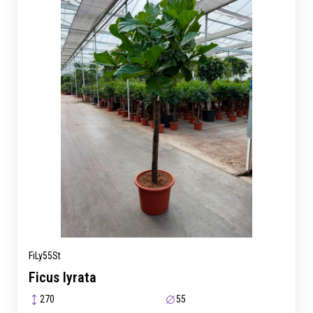
FiLy55St
Ficus lyrata
270
55