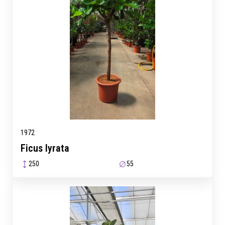
1972
Ficus lyrata
250
55