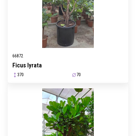
66872
Ficus lyrata
370
70