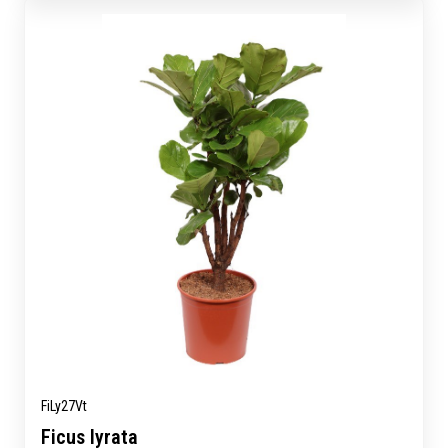
FiLy27Vt
Ficus lyrata