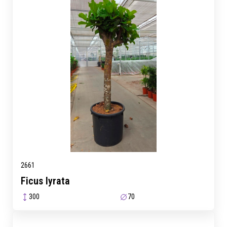
2661
Ficus lyrata
300
70