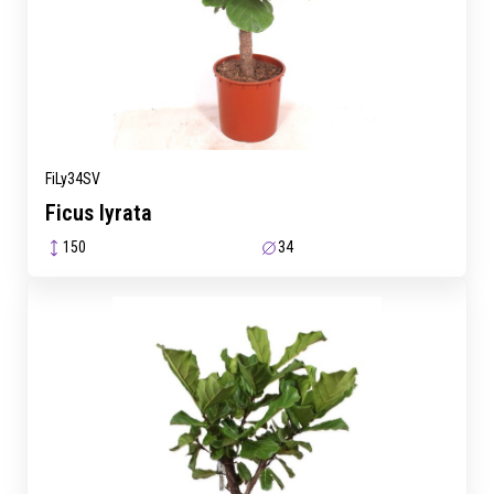
FiLy34SV
Ficus lyrata
150
34