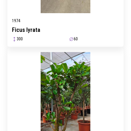
1974
Ficus lyrata
300
60