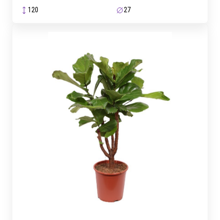
120
27