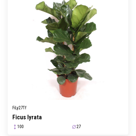
FiLy27Tf
Ficus lyrata
100
27