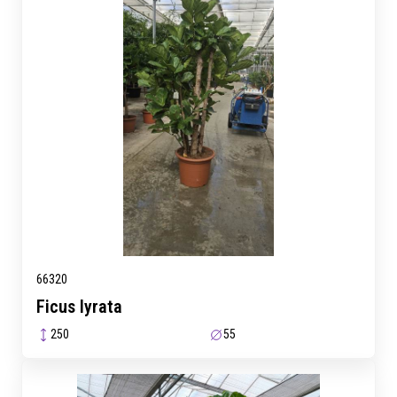
66320
Ficus lyrata
250
55