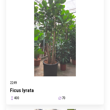
2249
Ficus lyrata
400
70