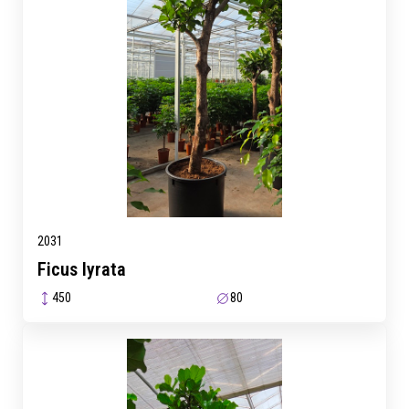
2031
Ficus lyrata
450
80