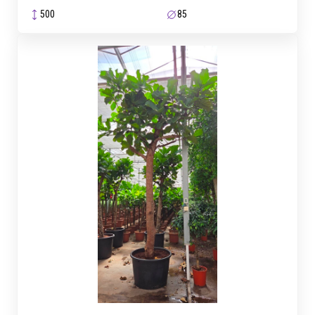
500
85