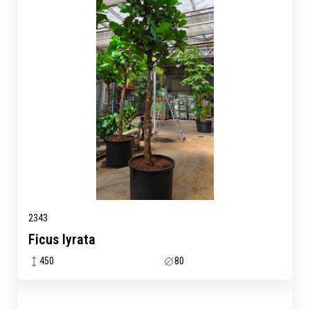
2343
Ficus lyrata
450
80