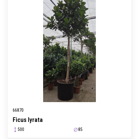
66870
Ficus lyrata
500
85