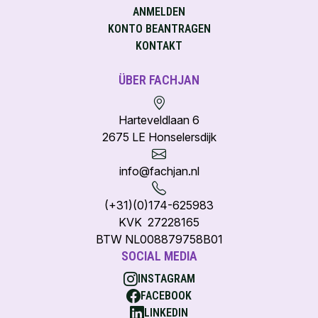
ANMELDEN
KONTO BEANTRAGEN
KONTAKT
ÜBER FACHJAN
Harteveldlaan 6
2675 LE Honselersdijk
info@fachjan.nl
(+31)(0)174-625983
KVK 27228165
BTW NL008879758B01
SOCIAL MEDIA
INSTAGRAM
FACEBOOK
LINKEDIN