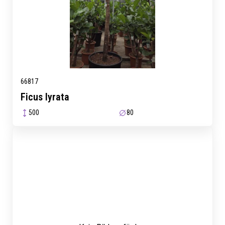
66817
Ficus lyrata
500
80