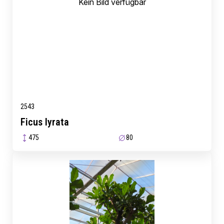
Kein Bild verfügbar
2543
Ficus lyrata
475
80