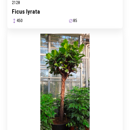
2128
Ficus lyrata
450
85