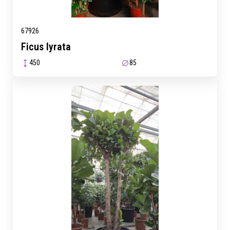
67926
Ficus lyrata
450
85