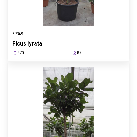
67369
Ficus lyrata
370
85