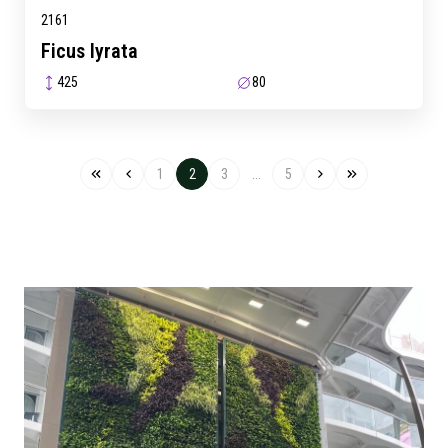
2161
Ficus lyrata
425
80
1
2
3
...
5