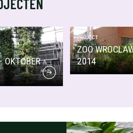
OJECTEN
PROJECT
ZOO WROCLAW 
– OKTOBER
2014